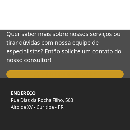
keys
to
access
the
carousel
Quer saber mais sobre nossos serviços ou
navigation
tirar dúvidas com nossa equipe de
buttons
especialistas? Então solicite um contato do
nosso consultor!
Falar com o Consultor
ENDEREÇO
Rua Dias da Rocha Filho, 503
Alto da XV - Curitiba - PR