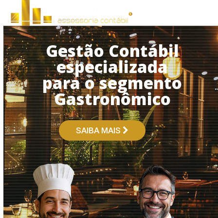
Open
Close
Skip
to
mobile
mobile
content
menu
menu
Gestão Contábil
especializada
para o segmento
Gastronômico
SAIBA MAIS