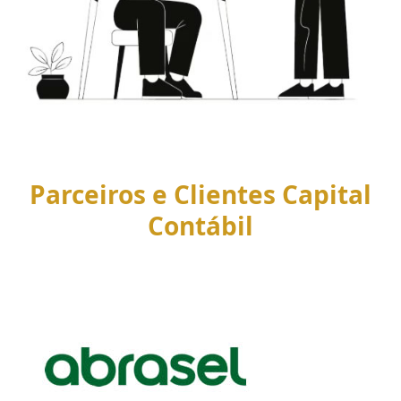
Parceiros e Clientes Capital
Contábil
Use
the
left
and
right
arrow