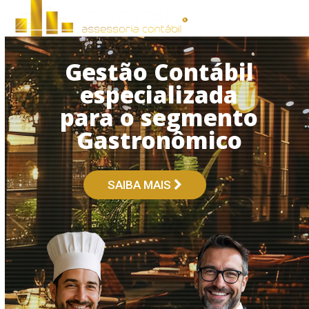
Open
Close
Skip
to
mobile
mobile
content
menu
menu
Gestão Contábil
especializada
para o segmento
Gastronômico
SAIBA MAIS