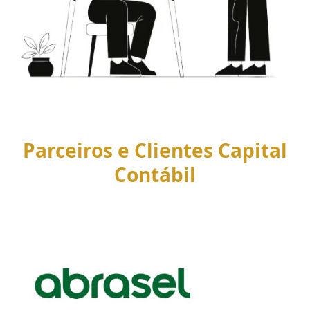
Parceiros e Clientes Capital
Contábil
Use
the
left
and
right
arrow