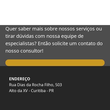
keys
to
access
the
carousel
Quer saber mais sobre nossos serviços ou
navigation
tirar dúvidas com nossa equipe de
buttons
especialistas? Então solicite um contato do
nosso consultor!
Falar com o Consultor
ENDEREÇO
Rua Dias da Rocha Filho, 503
Alto da XV - Curitiba - PR