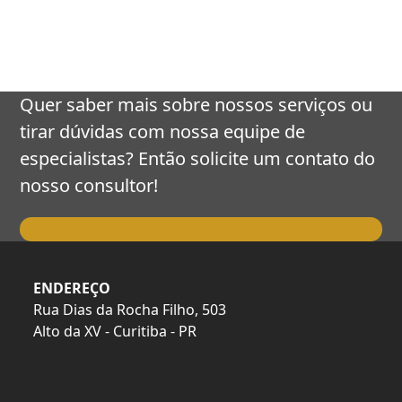
keys
to
access
the
carousel
Quer saber mais sobre nossos serviços ou
navigation
tirar dúvidas com nossa equipe de
buttons
especialistas? Então solicite um contato do
nosso consultor!
Falar com o Consultor
ENDEREÇO
Rua Dias da Rocha Filho, 503
Alto da XV - Curitiba - PR