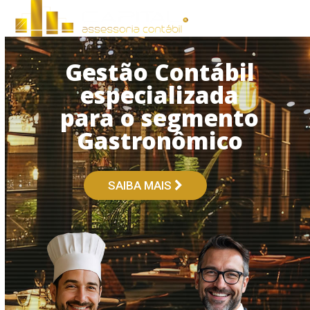
Open
Close
Skip
to
mobile
mobile
content
menu
menu
Gestão Contábil
especializada
para o segmento
Gastronômico
SAIBA MAIS