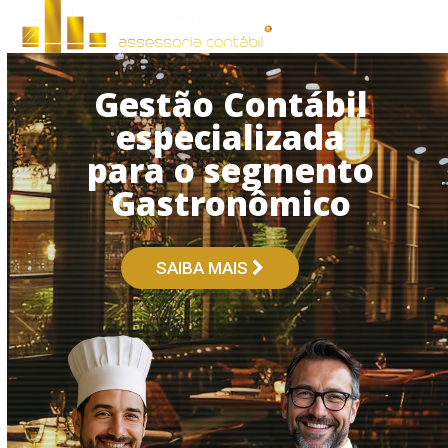
Open
Close
Skip
to
mobile
mobile
content
menu
menu
Gestão Contábil
especializada
para o segmento
Gastronômico
SAIBA MAIS