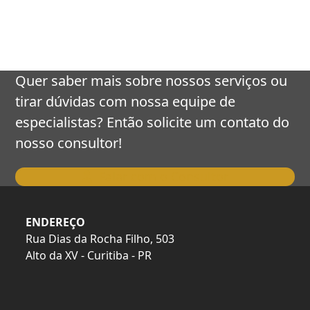
keys
to
access
the
carousel
Quer saber mais sobre nossos serviços ou
navigation
tirar dúvidas com nossa equipe de
buttons
especialistas? Então solicite um contato do
nosso consultor!
Falar com o Consultor
ENDEREÇO
Rua Dias da Rocha Filho, 503
Alto da XV - Curitiba - PR