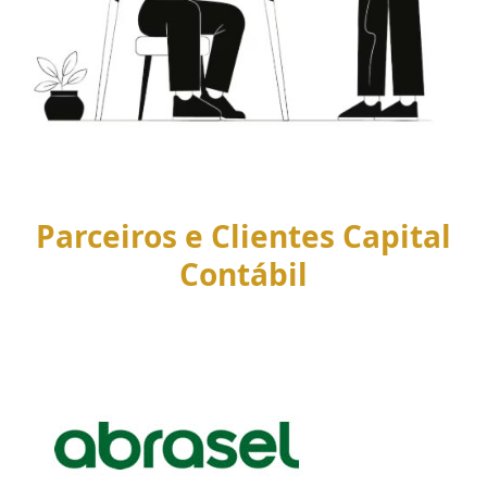
Parceiros e Clientes Capital
Contábil
Use
the
left
and
right
arrow