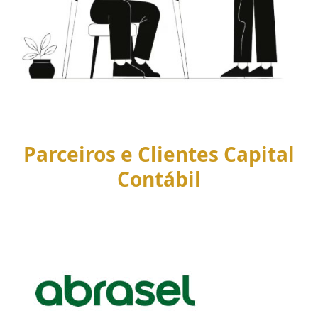
Parceiros e Clientes Capital
Contábil
Use
the
left
and
right
arrow