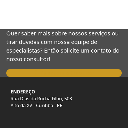
keys
to
access
the
carousel
Quer saber mais sobre nossos serviços ou
navigation
tirar dúvidas com nossa equipe de
buttons
especialistas? Então solicite um contato do
nosso consultor!
Falar com o Consultor
ENDEREÇO
Rua Dias da Rocha Filho, 503
Alto da XV - Curitiba - PR