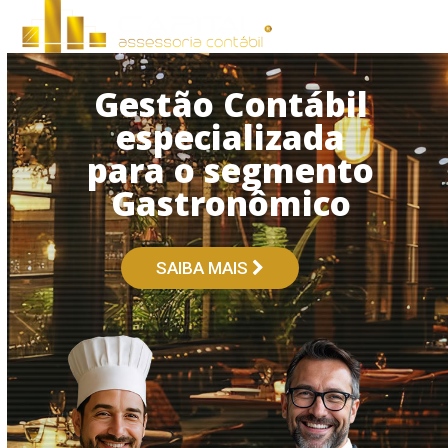
Open
Close
Skip
to
mobile
mobile
content
menu
menu
Gestão Contábil
especializada
para o segmento
Gastronômico
SAIBA MAIS