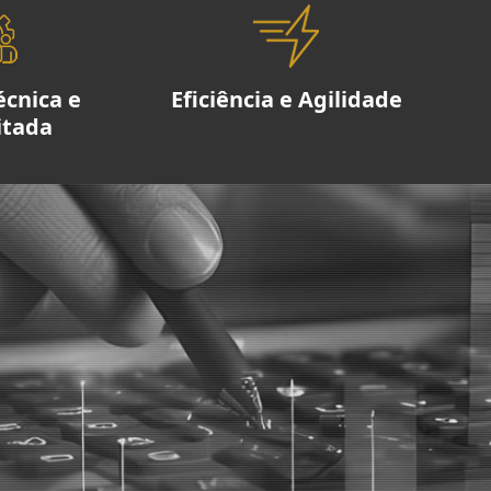
écnica e
Eficiência e Agilidade
itada