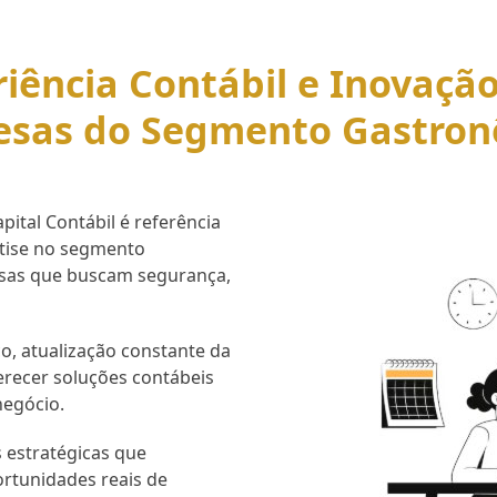
iência Contábil e Inovaçã
esas do Segmento Gastron
ital Contábil é referência
rtise no segmento
esas que buscam segurança,
o, atualização constante da
erecer soluções contábeis
negócio.
 estratégicas que
ortunidades reais de