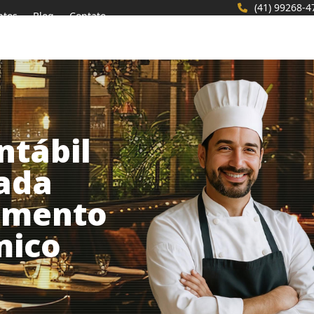
(41) 99268-4
ntos
Blog
Contato
ntábil
zada
gmento
mico