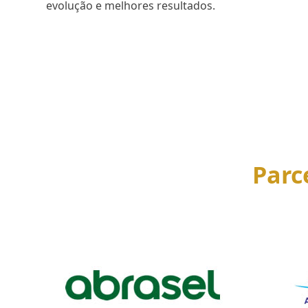
evolução e melhores resultados.
SAIBA MAIS
Parc
Use
the
left
and
right
arrow