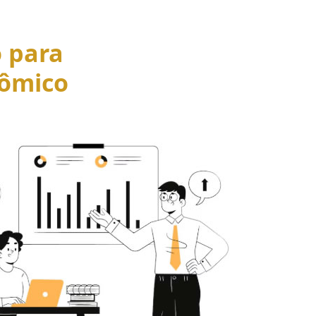
o para
ômico