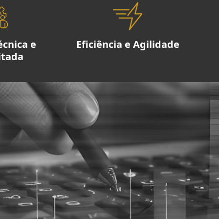
écnica e
Eficiência e Agilidade
itada