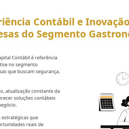
iência Contábil e Inovaçã
esas do Segmento Gastron
ital Contábil é referência
rtise no segmento
esas que buscam segurança,
o, atualização constante da
erecer soluções contábeis
negócio.
 estratégicas que
ortunidades reais de