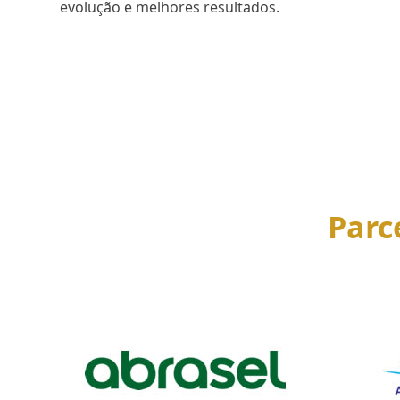
evolução e melhores resultados.
SAIBA MAIS
Parc
Use
the
left
and
right
arrow