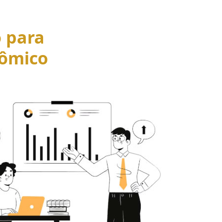
o para
ômico