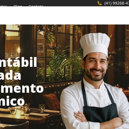
(41) 99268-4
ntos
Blog
Contato
ntábil
zada
gmento
mico