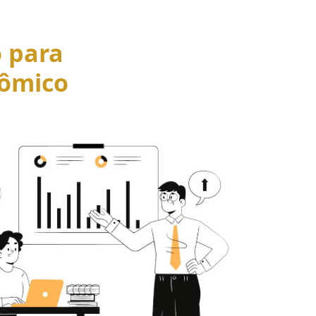
o para
ômico