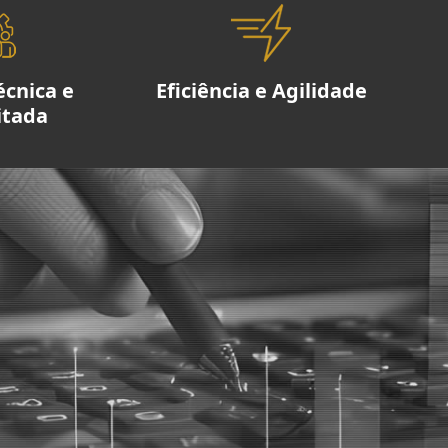
écnica e
Eficiência e Agilidade
itada