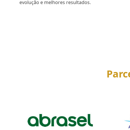
evolução e melhores resultados.
SAIBA MAIS
Parc
Use
the
left
and
right
arrow