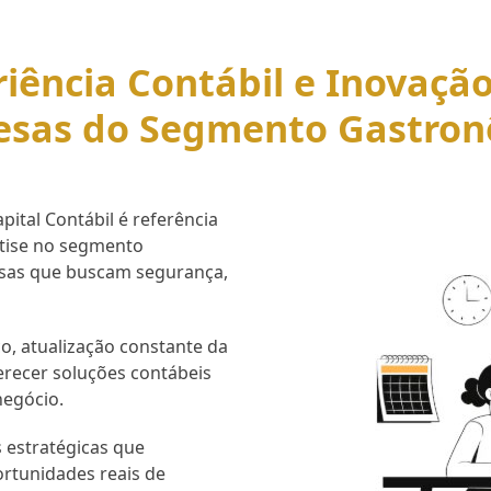
iência Contábil e Inovaçã
esas do Segmento Gastron
ital Contábil é referência
rtise no segmento
esas que buscam segurança,
o, atualização constante da
erecer soluções contábeis
negócio.
 estratégicas que
ortunidades reais de