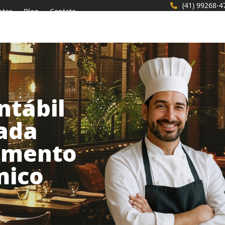
(41) 99268-4
ntos
Blog
Contato
ntábil
zada
nto
e Turístico