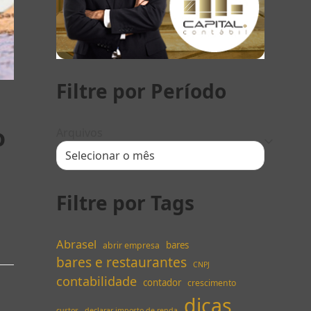
Filtre por Período
o
Arquivos
Filtre por Tags
Abrasel
bares
abrir empresa
bares e restaurantes
CNPJ
contabilidade
contador
crescimento
dicas
custos
declarar imposto de renda