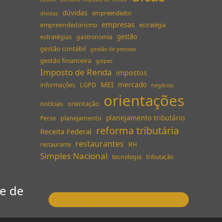
dúvidas
empreendedor
dívidas
empresas
empreendedorismo
estratégia
gestão
estratégias
gastronomia
gestão contábil
gestão de pessoas
gestão financeira
golpes
Imposto de Renda
impostos
MEI
mercado
LGPD
informações
negócios
orientações
notícias
orientação
planejamento tributário
planejamento
Perse
reforma tributária
Receita Federal
restaurantes
RH
restaurante
Simples Nacional
tecnologia
tributação
pe de
Falar com o Consultor