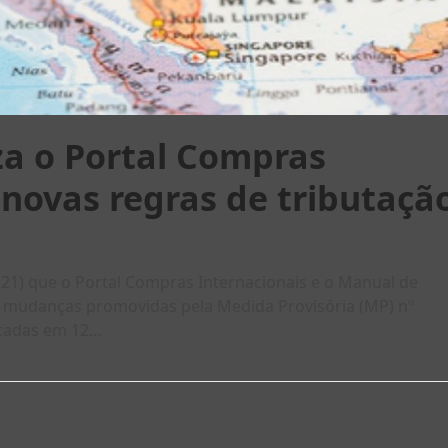
za o Portal Compras
 novas regras de tributaçã
 (21) que o Portal Compras Internacionais e o Manual de
s mudanças promovidas pela Medida Provisória (MP) nº
licadas em 12…