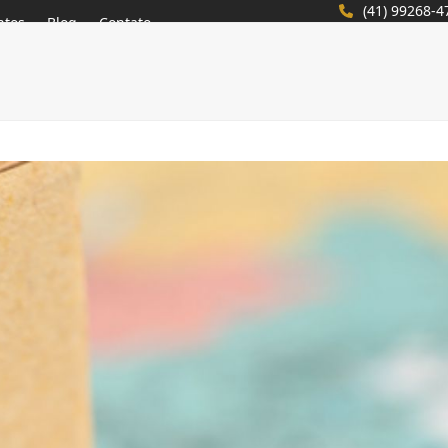
(41) 99268-4
ntos
Blog
Contato