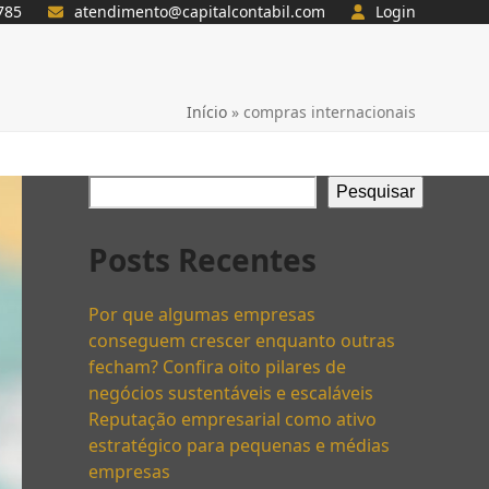
785
atendimento@capitalcontabil.com
Login
Início
»
compras internacionais
Pesquisar
Posts Recentes
Por que algumas empresas
conseguem crescer enquanto outras
fecham? Confira oito pilares de
negócios sustentáveis e escaláveis
Reputação empresarial como ativo
estratégico para pequenas e médias
empresas