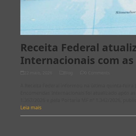
Receita Federal atuali
Internacionais com as
22 maio, 2026
Blog
0 Comments
A Receita Federal informou na última quinta-feira
Encomendas Internacionais foi atualizado após a
1.357/2026 e pela Portaria MF nº 1.342/2026, pub
Leia mais