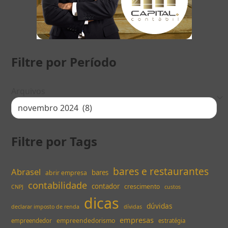
Filtre por Período
Arquivos
Filtre por Tags
bares e restaurantes
Abrasel
bares
abrir empresa
contabilidade
contador
crescimento
CNPJ
custos
dicas
dúvidas
declarar imposto de renda
dívidas
empresas
empreendedorismo
empreendedor
estratégia