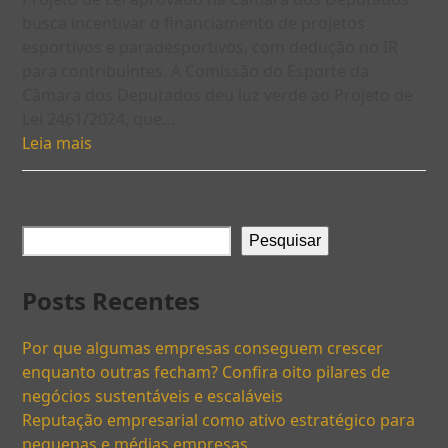
busca incentivar o financiamento de projetos
esportivos e paradesportivos, com dedução no IR
para contribuintes. A Comissão do Esporte da
Câmara dos Deputados deu luz verde ao Projeto de
Lei 2461/2024, que…
Leia mais
Pesquisar
Posts Recentes
Por que algumas empresas conseguem crescer
enquanto outras fecham? Confira oito pilares de
negócios sustentáveis e escaláveis
Reputação empresarial como ativo estratégico para
pequenas e médias empresas