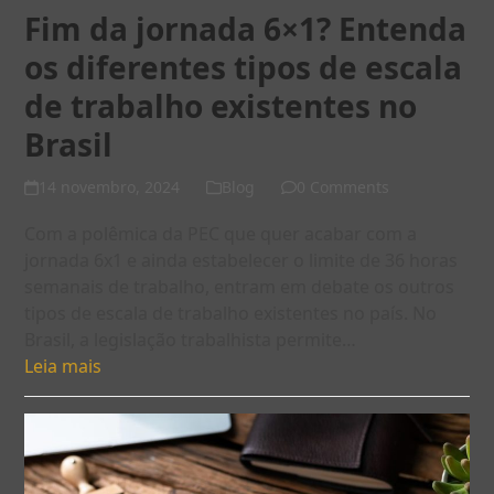
Fim da jornada 6×1? Entenda
os diferentes tipos de escala
de trabalho existentes no
Brasil
14 novembro, 2024
Blog
0 Comments
Com a polêmica da PEC que quer acabar com a
jornada 6x1 e ainda estabelecer o limite de 36 horas
semanais de trabalho, entram em debate os outros
tipos de escala de trabalho existentes no país. No
Brasil, a legislação trabalhista permite…
Leia mais