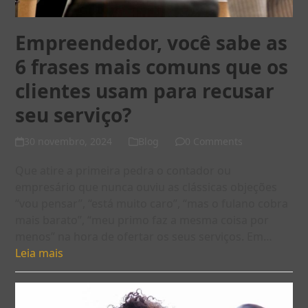
Empreendedor, você sabe as
6 frases mais comuns que os
clientes usam para recusar
seu serviço?
30 novembro, 2024
Blog
0 Comments
Que atire a primeira pedra o contador ou
empresário que nunca ouviu as clássicas objeções
“vou pensar”, “está muito caro”, “mas o fulano cobra
mais barato”, “meu primo faz a mesma coisa por
menos” na hora de ofertar os seus serviços. Em…
Leia mais