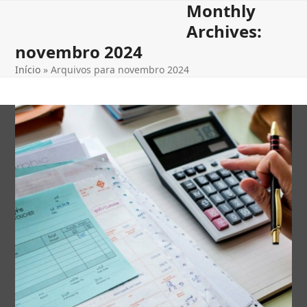
Monthly
Open
Close
Skip
to
Archives:
mobile
mobile
content
novembro 2024
menu
menu
Início
»
Arquivos para novembro 2024