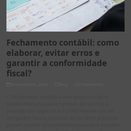
Fechamento contábil: como
elaborar, evitar erros e
garantir a conformidade
fiscal?
30 novembro, 2024
Blog
0 Comments
O fechamento contábil é uma etapa crucial na
gestão financeira das empresas, garantindo a
precisão dos registros e a conformidade com as
obrigações fiscais. Contudo, erros nesse processo
podem resultar em penalidades severas e decisões