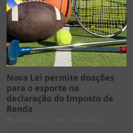
Nova Lei permite doações
para o esporte na
declaração do Imposto de
Renda
9 novembro, 2024
Blog
0 Comments
Projeto de Lei aprovado na Câmara dos Deputados