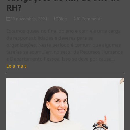
RH?
23 novembro, 2024
Blog
0 Comments
Estamos quase no final do ano e com ele uma carga
de responsabilidades e deveres para as
organizações. Neste período é comum que algumas
tarefas se acumulem no setor de Recursos Humanos
e Departamento Pessoal Isso se deve por causa…
Leia mais