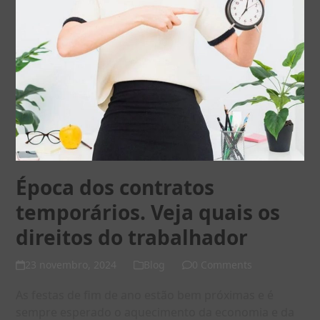
Época dos contratos
temporários. Veja quais os
direitos do trabalhador
23 novembro, 2024
Blog
0 Comments
As festas de fim de ano estão bem próximas e é
sempre esperado o aquecimento da economia e da