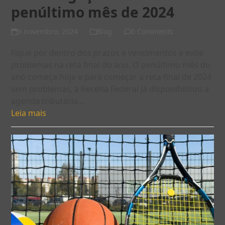
penúltimo mês de 2024
9 novembro, 2024
Blog
0 Comments
Fique por dentro dos prazos e vencimentos e evite
problemas na reta final do ano. O penúltimo mês do
ano começa hoje e para começar a reta final de 2024
sem problemas, a Receita Federal já disponibilizou a
agenda tributária…
Leia mais