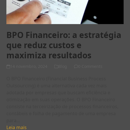
BPO Financeiro: a estratégia
que reduz custos e
maximiza resultados
14 novembro, 2024
Blog
0 Comments
O BPO Financeiro (Financial Business Process
Outsourcing) é uma alternativa cada vez mais
adotada por empresas que buscam eficiência e
otimização em suas operações. O BPO Financeiro
consiste na terceirização de processos financeiros,
contábeis e folha de pagamento de uma empresa
para…
Leia mais