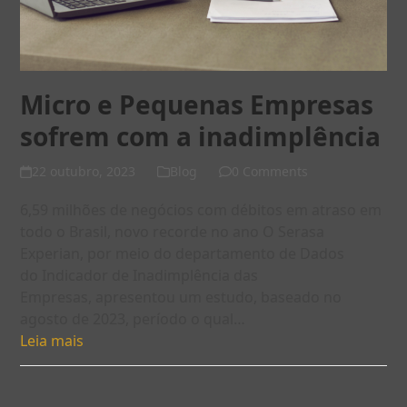
Micro e Pequenas Empresas
sofrem com a inadimplência
22 outubro, 2023
Blog
0 Comments
6,59 milhões de negócios com débitos em atraso em
todo o Brasil, novo recorde no ano O Serasa
Experian, por meio do departamento de Dados
do Indicador de Inadimplência das
Empresas, apresentou um estudo, baseado no
agosto de 2023, período o qual…
Leia mais