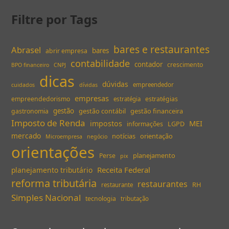
Filtre por Tags
bares e restaurantes
Abrasel
bares
abrir empresa
contabilidade
contador
crescimento
BPO financeiro
CNPJ
dicas
dúvidas
empreendedor
cuidados
dívidas
empresas
empreendedorismo
estratégias
estratégia
gestão
gestão contábil
gestão financeira
gastronomia
Imposto de Renda
MEI
impostos
LGPD
informações
mercado
notícias
orientação
Microempresa
negócio
orientações
planejamento
Perse
pix
Receita Federal
planejamento tributário
reforma tributária
restaurantes
RH
restaurante
Simples Nacional
tecnologia
tributação