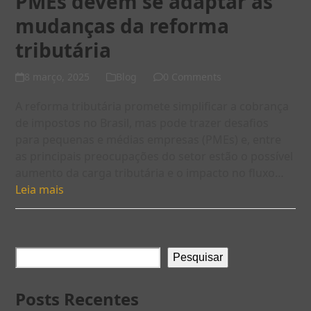
PMEs devem se adaptar às
mudanças da reforma
tributária
8 março, 2025
Blog
0 Comments
A reforma tributária promete simplificar a cobrança
de impostos no Brasil, mas pode trazer desafios
para pequenas e médias empresas (PMEs) e, entre
as principais preocupações do setor estão o possível
aumento da carga tributária e o impacto no fluxo…
Leia mais
Pesquisar
Posts Recentes