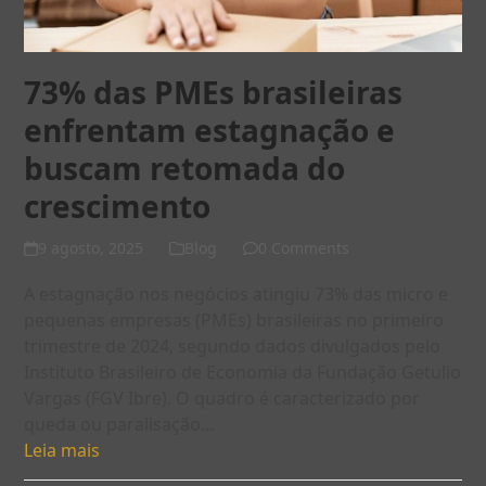
73% das PMEs brasileiras
enfrentam estagnação e
buscam retomada do
crescimento
9 agosto, 2025
Blog
0 Comments
A estagnação nos negócios atingiu 73% das micro e
pequenas empresas (PMEs) brasileiras no primeiro
trimestre de 2024, segundo dados divulgados pelo
Instituto Brasileiro de Economia da Fundação Getulio
Vargas (FGV Ibre). O quadro é caracterizado por
queda ou paralisação…
Leia mais