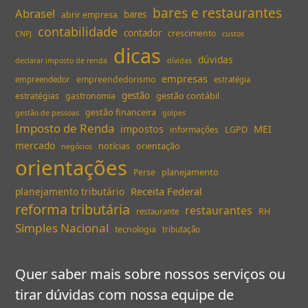
bares e restaurantes
Abrasel
bares
abrir empresa
contabilidade
contador
crescimento
CNPJ
custos
dicas
dúvidas
declarar imposto de renda
dívidas
empresas
empreendedorismo
empreendedor
estratégia
gestão
gestão contábil
estratégias
gastronomia
gestão financeira
gestão de pessoas
golpes
Imposto de Renda
MEI
impostos
LGPD
informações
mercado
notícias
orientação
negócios
orientações
planejamento
Perse
Receita Federal
planejamento tributário
reforma tributária
restaurantes
RH
restaurante
Simples Nacional
tecnologia
tributação
Quer saber mais sobre nossos serviços ou
tirar dúvidas com nossa equipe de