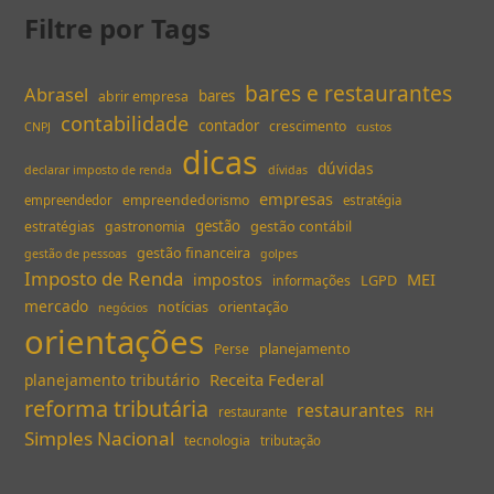
Filtre por Tags
bares e restaurantes
Abrasel
bares
abrir empresa
contabilidade
contador
crescimento
CNPJ
custos
dicas
dúvidas
declarar imposto de renda
dívidas
empresas
empreendedorismo
empreendedor
estratégia
gestão
gestão contábil
estratégias
gastronomia
gestão financeira
gestão de pessoas
golpes
Imposto de Renda
MEI
impostos
LGPD
informações
mercado
notícias
orientação
negócios
orientações
planejamento
Perse
Receita Federal
planejamento tributário
reforma tributária
restaurantes
RH
restaurante
Simples Nacional
tecnologia
tributação