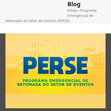
Blog
Open
Close
Skip
to
Início
»
Programa
mobile
mobile
content
Emergencial de
menu
menu
Retomada do Setor de Eventos (PERSE)