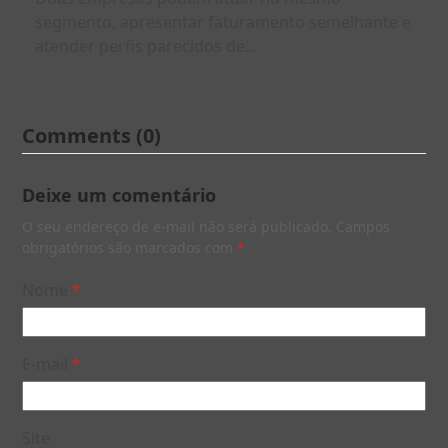
segmento, apresentar faturamento semelhante e
atender perfis parecidos de…
Comments (0)
Deixe um comentário
O seu endereço de e-mail não será publicado.
Campos
obrigatórios são marcados com
*
Nome
*
E-mail
*
Site