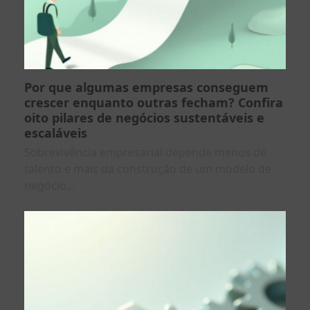
Por que algumas empresas conseguem
crescer enquanto outras fecham? Confira
oito pilares de negócios sustentáveis e
escaláveis
Sobrevivência empresarial depende menos de
talento e mais da construção de um modelo de
negócio…