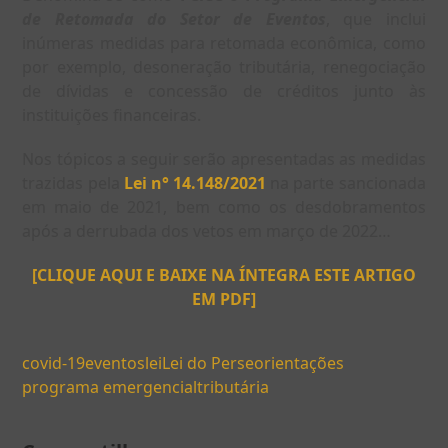
de Retomada do Setor de Eventos
, que inclui
inúmeras medidas para retomada econômica, como
por exemplo, desoneração tributária, renegociação
de dívidas e concessão de créditos junto às
instituições financeiras.
Nos tópicos a seguir serão apresentadas as medidas
trazidas pela
Lei n° 14.148/2021
na parte sancionada
em maio de 2021, bem como os desdobramentos
após a derrubada dos vetos em março de 2022…
[CLIQUE AQUI E BAIXE NA ÍNTEGRA ESTE ARTIGO
EM PDF]
covid-19
eventos
lei
Lei do Perse
orientações
programa emergencial
tributária