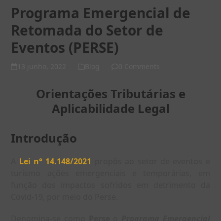
Programa Emergencial de
Retomada do Setor de
Eventos (PERSE)
13 junho, 2022
Blog
0 Comments
Orientações Tributárias e
Aplicabilidade Legal
Introdução
A
Lei n° 14.148/2021
propôs ao setor de eventos e
turismo ações emergenciais e temporárias, em
função dos impactos sofridos em detrimento da
Covid-19, por meio do Perse.
Denomina-se como
Perse
o
Programa Emergencial